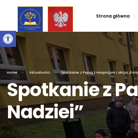
Przejdź
do
Strona główna
zawartości
Otwórz pasek narzędzi
Home
Aktualności
Spotkanie z Panią z Hospicjum i akcja „Pol
Spotkanie z Pa
Nadziei”