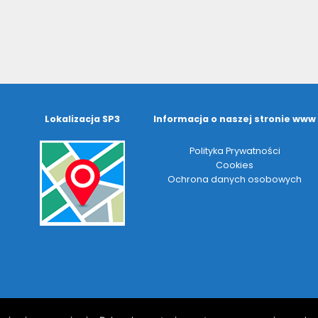
Lokalizacja SP3
Informacja o naszej stronie www
Polityka Prywatności
Cookies
Ochrona danych osobowych
Copyright © 2024 Szkoła Podstawowa nr 3