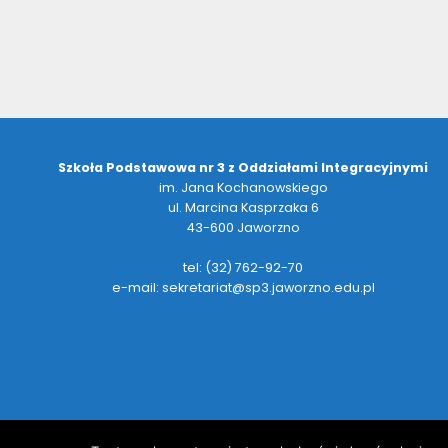
Szkoła Podstawowa nr 3 z Oddziałami Integracyjnymi
im. Jana Kochanowskiego
ul. Marcina Kasprzaka 6
43-600 Jaworzno
tel: (32) 762-92-70
e-mail: sekretariat@sp3.jaworzno.edu.pl