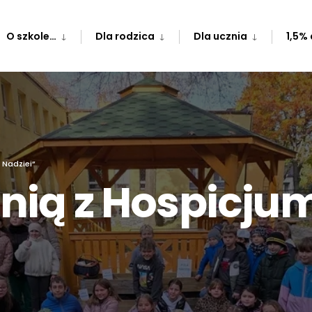
O szkole…
Dla rodzica
Dla ucznia
1,5% 
a Nadziei”
nią z Hospicjum