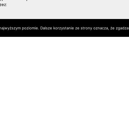
zez:
 najwyższym poziomie. Dalsze korzystanie ze strony oznacza, że zgadzas
wi fizycznemu, w tym na
eryczne;
w;
ofilaktycznego Szkoły.