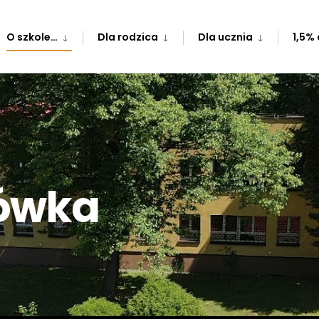
O szkole…
Dla rodzica
Dla ucznia
1,5% 
łówka