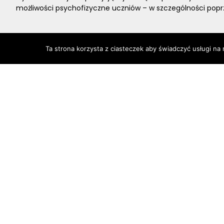
możliwości psychofizyczne uczniów – w szczególności popr
udzielanie pomocy w odrabianiu lekcji i w nauce;
Ta strona korzysta z ciasteczek aby świadczyć usługi na
prowadzenie zajęć sprzyjających rekreacji i rozwojo
świeżym powietrzu, jeżeli pozwalają na to warunki atmosf
zajęcia rozwijające zainteresowania i zdolności ucznió
zajęcia w ramach realizacji programu wychowawczo-pr