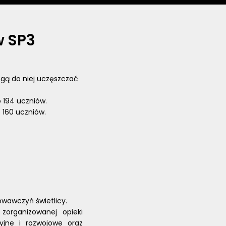
w SP3
Mogą do niej uczęszczać
 194 uczniów.
 160 uczniów.
owawczyń świetlicy.
zorganizowanej opieki
yjne i rozwojowe oraz