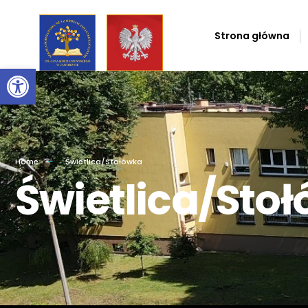
Strona główna
Otwórz pasek narzędzi
Home
Świetlica/Stołówka
Świetlica/Sto