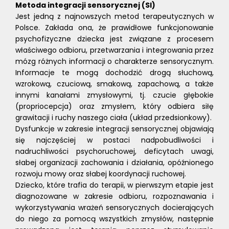
Metoda integracji sensorycznej (SI)
Jest jedną z najnowszych metod terapeutycznych w
Polsce. Zakłada ona, że prawidłowe funkcjonowanie
psychofizyczne dziecka jest związane z procesem
właściwego odbioru, przetwarzania i integrowania przez
mózg różnych informacji o charakterze sensorycznym.
Informacje te mogą dochodzić drogą słuchową,
wzrokową, czuciową, smakową, zapachową, a także
innymi kanałami zmysłowymi, tj. czucie głębokie
(propriocepcja) oraz zmysłem, który odbiera siłę
grawitacji i ruchy naszego ciała (układ przedsionkowy).
Dysfunkcje w zakresie integracji sensorycznej objawiają
się najczęściej w postaci nadpobudliwości i
nadruchliwości psychoruchowej, deficytach uwagi,
słabej organizacji zachowania i działania, opóźnionego
rozwoju mowy oraz słabej koordynacji ruchowej.
Dziecko, które trafia do terapii, w pierwszym etapie jest
diagnozowane w zakresie odbioru, rozpoznawania i
wykorzystywania wrażeń sensorycznych docierających
do niego za pomocą wszystkich zmysłów, następnie