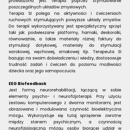
prowadzona jest terapia poprzez stymulowanie
poszczególnych układów zmysłowych.
Terapia SI polega na aktywności i ćwiczeniach
ruchowych stymulujących powyższe układy zmysłów.
Do terapii wykorzystywany jest specjalistyczny sprzęt
taki jak: podwieszane platformy, hamaki, deskorolki,
równoważnie, a także materiały różnej faktury do
stymulacji dotykowej, materiały do stymulacji
wzrokowej, węchowej, smakowej itp. Terapeuta SI
bazując na swoim doświadczeniu i wiedzy, dostosowuje
trudność zadań i ćwiczeń do poziomu możliwości
dziecka oraz jego samopoczucia.
EEG Biofeedback
Jest formą neurorehabilitacji, łączącą w sobie
elementy psycho- i neurofizjoterapii. Przy użyciu
zestawu komputerowego z dwoma monitorami, jest
obrazowana i modulowana czynność bioelektryczna
mózgu. Wykorzystuje się tutaj sprzężenie zwrotne
między stanem psychicznym, a czynnością
neurofizjologiczną mózgu osoby biorącej udział w