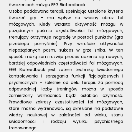
ćwiczeniach mózgu EEG Biofeedback.
Osoba poddawana terapii, spełniając ustalone kryteria
ćwiczeń gry – ma wpływ na własny obraz fal
mózgowych. Kiedy wzrasta aktywność mózgu w
pożądanym paśmie częstotliwości fal mózgowych,
trenujący otrzymuje nagrodę w postaci punktów (gra
przebiega pomyślnie). Przy wzroście aktywności
niepożądanych pasm, sukces w grze znika. W ten
sposób mózg sam rozwija proces uczenia się nowych,
bardziej odpowiednich częstotliwości fal mózgowych.
EEG Biofeedback jest zatem techniką świadomego
kontrolowania i sprzęgania funkcji fizjologicznych i
psychicznych – zależnie od celu terapii. Za pomocą
odpowiedniej liczby treningów można w sposób
zamierzony wzmacniać bądź osłabiać czynność.
Prawidłowe zakresy częstotliwości fal mózgowych,
które można wytrenować, są określone na podstawie
wiedzy naukowej w zależności od wieku, stanu
świadomości i rodzaju wysiłku psychicznego
trenowanego.