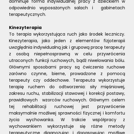
dominuje forma indywidualnej pracy z dzieckiem w
odpowiednio wyposażonych salach i gabinetach
terapeutycznych.
Kinezyterapia
To terapia wykorzystująca ruch jako środek leczniczy.
Kinezyterapia, jako jeden z elementów fizjoterapii
uwzględnia indywidualną jak i grupową pracę terapeuty
z osobą niepełnosprawną w celu przywrócenia
utraconych funkcji ruchowych, bądź niwelowania bólu.
Głównymi sposobami pracy są ćwiczenia ruchowe
zarówno czynne, bierne, prowadzone z pomocą
terapeuty czy oddechowe. Terapeuta wykorzystuje
terapię ruchem do odtworzenia: siły mięśniowej,
zakresu ruchu, stabilizacji stawowej i korekcji postawy,
prawidłowych wzorców ruchowych. Głównym celem
tej rehabilitacji ruchowej jest przywrócenie
maksymalnie możliwej sprawności fizycznej i komfortu
życia wychowanka. W trakcie współpracy z
wychowankiem wykorzystuje się różne metody
terapeutyczne diagnozując i dopasowując możliwe