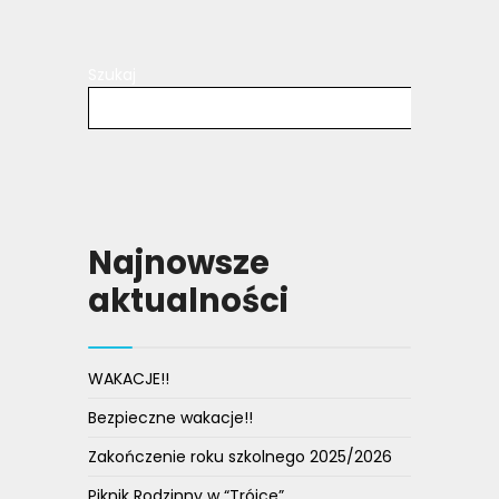
Szukaj
Szu
Najnowsze
aktualności
WAKACJE!!
Bezpieczne wakacje!!
Zakończenie roku szkolnego 2025/2026
Piknik Rodzinny w “Trójce”